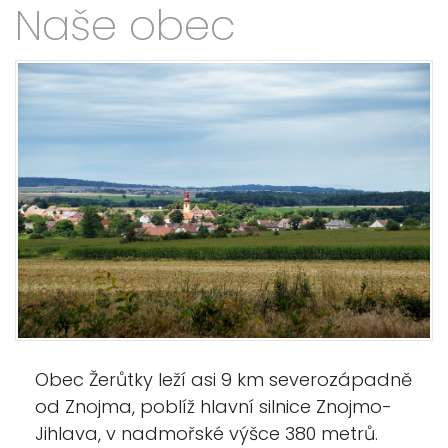
Naše obec
Obec Žerůtky leží asi 9 km severozápadně
od Znojma, poblíž hlavní silnice Znojmo-
Jihlava, v nadmořské výšce 380 metrů.