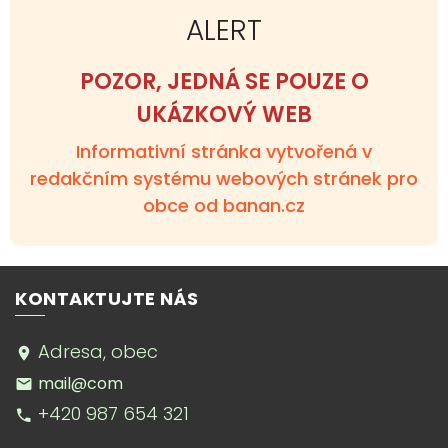
ALERT
POZOR, JEDNÁ SE POUZE O
UKÁZKOVÝ WEB
Informativní stránka vytvořená v
redakčním systému webových stránek pro
obce od banan.cz
KONTAKTUJTE NÁS
Adresa, obec
mail@com
+420 987 654 321