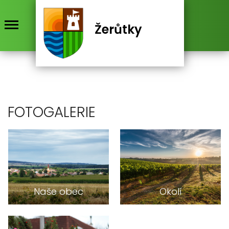
Žerůtky
FOTOGALERIE
6
6
Naše obec
Okolí
6