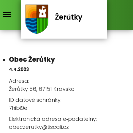
Žerůtky
Obec Žerůtky
4.4.2023
Adresa:
Žerůtky 56, 67151 Kravsko
ID datové schránky:
7hibi9e
Elektronická adresa e‑podatelny:
obeczerutky@tiscali.cz