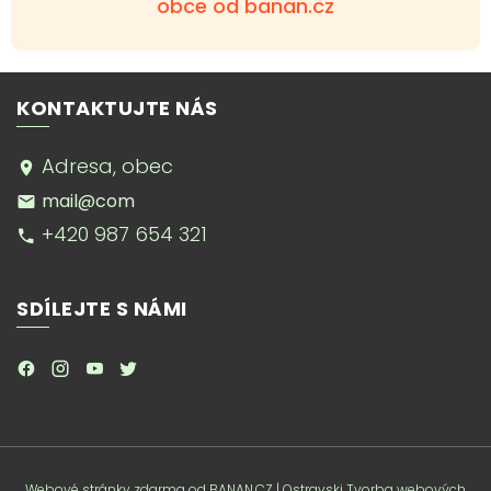
obce od banan.cz
KONTAKTUJTE NÁS
Adresa, obec
mail@com
+420 987 654 321
SDÍLEJTE S NÁMI
.
.
.
.
Webové stránky zdarma
od
BANAN.CZ
|
Ostravski Tvorba webových