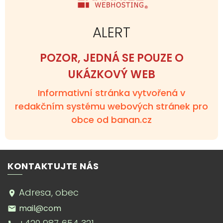
ALERT
POZOR, JEDNÁ SE POUZE O
UKÁZKOVÝ WEB
Informativní stránka vytvořená v
redakčním systému webových stránek pro
obce od banan.cz
KONTAKTUJTE NÁS
Adresa, obec
mail@com